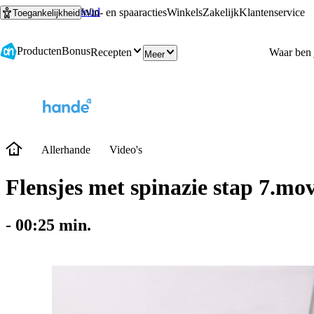
Ga naar hoofdinhoud
Ga naar zoeken
Win- en spaaracties
Winkels
Zakelijk
Klantenservice
Toegankelijkheid
Producten
Bonus
Recepten
Meer
Allerhande
Video's
Flensjes met spinazie stap 7.mo
-
00:25
min.