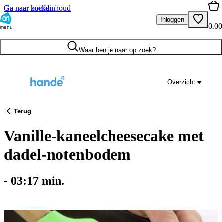
Ga naar hoofdinhoud
Ga naar zoeken
Inloggen
0.00
menu
Waar ben je naar op zoek?
Overzicht
Terug
Vanille-kaneelcheesecake met
dadel-notenbodem
-
03:17
min.