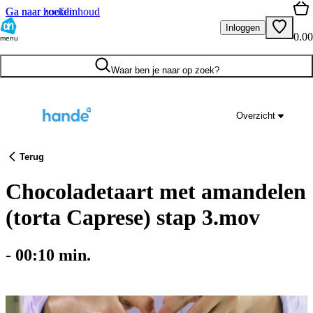
Ga naar hoofdinhoud
Ga naar zoeken
Inloggen
0.00
menu
Waar ben je naar op zoek?
Overzicht
Terug
Chocoladetaart met amandelen
(torta Caprese) stap 3.mov
-
00:10
min.