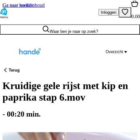
Ga naar hoofdinhoud
Ga naar zoeken
Inloggen
0.00
menu
Waar ben je naar op zoek?
Overzicht
Terug
Kruidige gele rijst met kip en
paprika stap 6.mov
-
00:20
min.