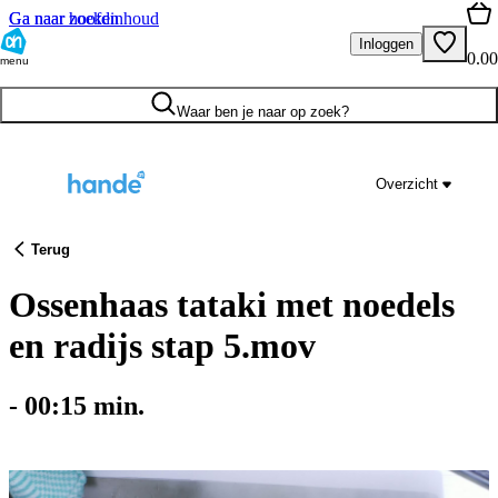
Ga naar hoofdinhoud
Ga naar zoeken
Inloggen
0.00
menu
Waar ben je naar op zoek?
Overzicht
Terug
Ossenhaas tataki met noedels
en radijs stap 5.mov
-
00:15
min.