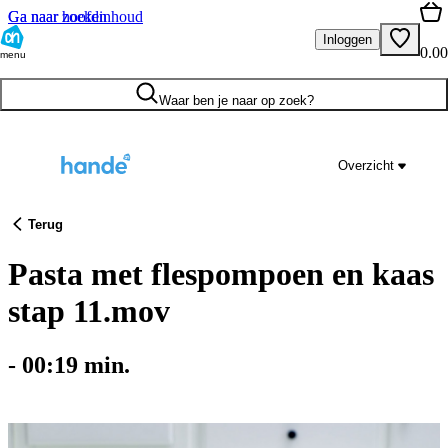
Ga naar hoofdinhoud
Ga naar zoeken
Inloggen
0.00
menu
Waar ben je naar op zoek?
Overzicht
Terug
Pasta met flespompoen en kaas
stap 11.mov
-
00:19
min.