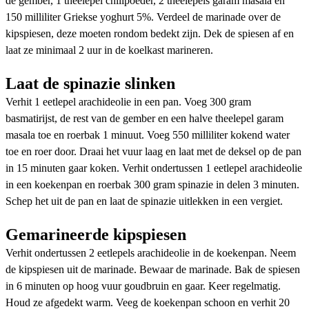
de gember, 1 theelepel chilipoeder, 2 theelepels garam masala en
150 milliliter Griekse yoghurt 5%. Verdeel de marinade over de
kipspiesen, deze moeten rondom bedekt zijn. Dek de spiesen af en
laat ze minimaal 2 uur in de koelkast marineren.
Laat de spinazie slinken
Verhit 1 eetlepel arachideolie in een pan. Voeg 300 gram
basmatirijst, de rest van de gember en een halve theelepel garam
masala toe en roerbak 1 minuut. Voeg 550 milliliter kokend water
toe en roer door. Draai het vuur laag en laat met de deksel op de pan
in 15 minuten gaar koken. Verhit ondertussen 1 eetlepel arachideolie
in een koekenpan en roerbak 300 gram spinazie in delen 3 minuten.
Schep het uit de pan en laat de spinazie uitlekken in een vergiet.
Gemarineerde kipspiesen
Verhit ondertussen 2 eetlepels arachideolie in de koekenpan. Neem
de kipspiesen uit de marinade. Bewaar de marinade. Bak de spiesen
in 6 minuten op hoog vuur goudbruin en gaar. Keer regelmatig.
Houd ze afgedekt warm. Veeg de koekenpan schoon en verhit 20