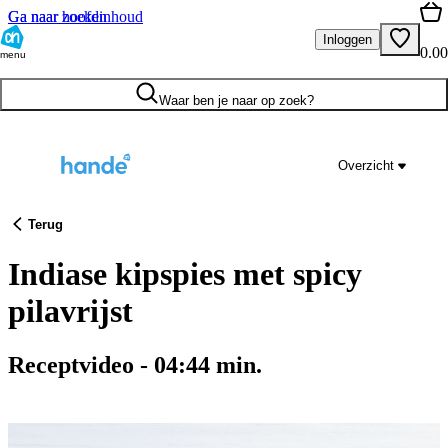
Ga naar hoofdinhoud
Ga naar zoeken
Inloggen
0.00
menu
Waar ben je naar op zoek?
Overzicht
Terug
Indiase kipspies met spicy
pilavrijst
Receptvideo
-
04:44
min.