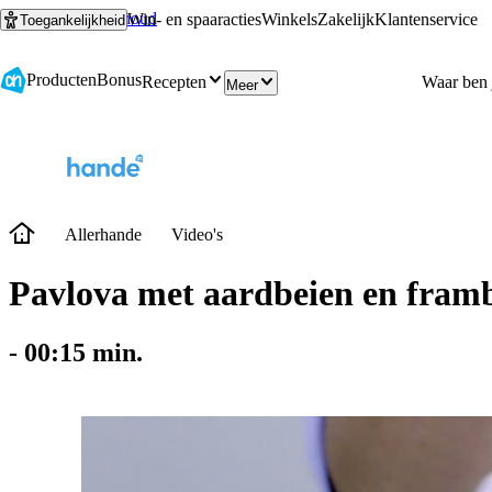
Ga naar hoofdinhoud
Ga naar zoeken
Win- en spaaracties
Winkels
Zakelijk
Klantenservice
Toegankelijkheid
Producten
Bonus
Recepten
Meer
Allerhande
Video's
Pavlova met aardbeien en fram
-
00:15
min.