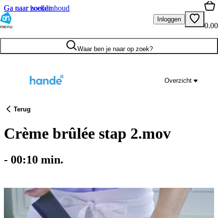
Ga naar hoofdinhoud
Ga naar zoeken
Inloggen
0.00
menu
Waar ben je naar op zoek?
Overzicht
Terug
Crème brûlée stap 2.mov
-
00:10
min.