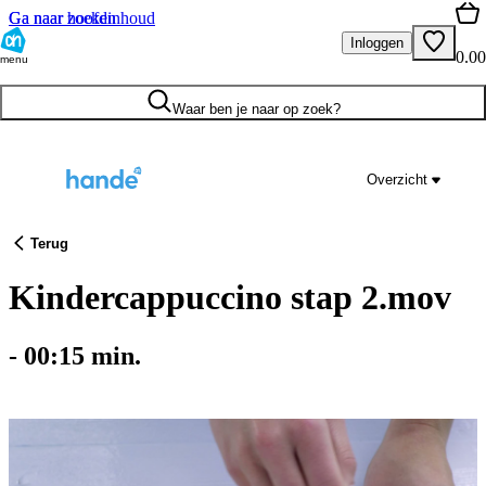
Ga naar hoofdinhoud
Ga naar zoeken
Inloggen
0.00
menu
Waar ben je naar op zoek?
Overzicht
Terug
Kindercappuccino stap 2.mov
-
00:15
min.