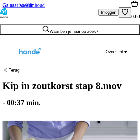
Ga naar hoofdinhoud
Ga naar zoeken
Inloggen
0.00
menu
Waar ben je naar op zoek?
Overzicht
Terug
Kip in zoutkorst stap 8.mov
-
00:37
min.