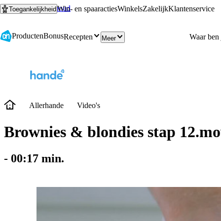
Ga naar hoofdinhoud
Ga naar zoeken
Win- en spaaracties
Winkels
Zakelijk
Klantenservice
Toegankelijkheid
Producten
Bonus
Recepten
Meer
Allerhande
Video's
Brownies & blondies stap 12.m
-
00:17
min.