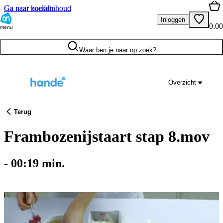
Ga naar hoofdinhoud
Ga naar zoeken
Inloggen
0.00
menu
Waar ben je naar op zoek?
Overzicht
Terug
Frambozenijstaart stap 8.mov
-
00:19
min.