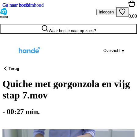
Ga naar hoofdinhoud
Ga naar zoeken
Inloggen
0.00
menu
Waar ben je naar op zoek?
Overzicht
Terug
Quiche met gorgonzola en vijg
stap 7.mov
-
00:27
min.