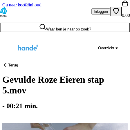
Ga naar hoofdinhoud
Ga naar zoeken
Inloggen
0.00
menu
Waar ben je naar op zoek?
Overzicht
Terug
Gevulde Roze Eieren stap
5.mov
-
00:21
min.