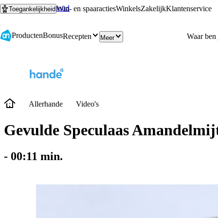
Ga naar hoofdinhoud
Ga naar zoeken
Win- en spaaracties
Winkels
Zakelijk
Klantenservice
Toegankelijkheid
Producten
Bonus
Recepten
Meer
Allerhande
Video's
Gevulde Speculaas Amandelmijt
-
00:11
min.