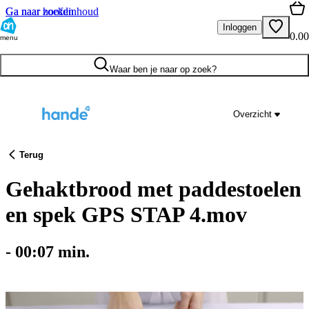
Ga naar hoofdinhoud
Ga naar zoeken
Inloggen
0.00
menu
Waar ben je naar op zoek?
Overzicht
Terug
Gehaktbrood met paddestoelen
en spek GPS STAP 4.mov
-
00:07
min.