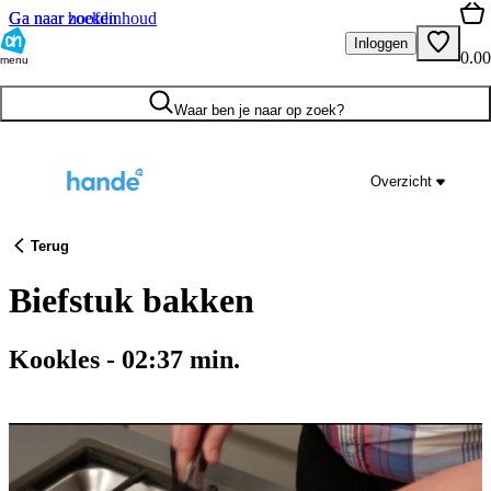
Ga naar hoofdinhoud
Ga naar zoeken
Inloggen
0.00
menu
Waar ben je naar op zoek?
Overzicht
Terug
Biefstuk bakken
Kookles
-
02:37
min.