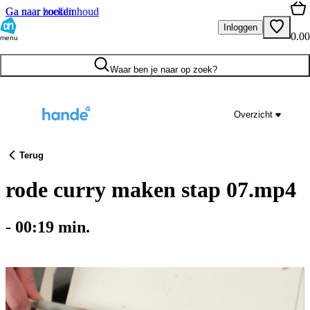
Ga naar hoofdinhoud
Ga naar zoeken
Inloggen
0.00
menu
Waar ben je naar op zoek?
Overzicht
Terug
rode curry maken stap 07.mp4
-
00:19
min.