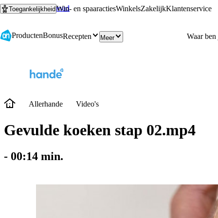
Ga naar hoofdinhoud
Ga naar zoeken
Win- en spaaracties
Winkels
Zakelijk
Klantenservice
Toegankelijkheid
Producten
Bonus
Recepten
Meer
Allerhande
Video's
Gevulde koeken stap 02.mp4
-
00:14
min.