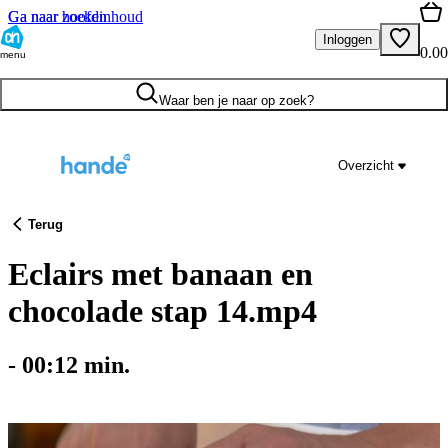
Ga naar hoofdinhoud
Ga naar zoeken
Inloggen
0.00
menu
Waar ben je naar op zoek?
Overzicht
Terug
Eclairs met banaan en
chocolade stap 14.mp4
-
00:12
min.