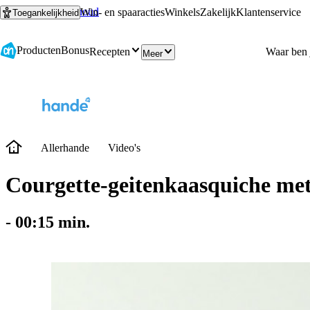
Ga naar hoofdinhoud
Ga naar zoeken
Win- en spaaracties
Winkels
Zakelijk
Klantenservice
Toegankelijkheid
Producten
Bonus
Recepten
Meer
Allerhande
Video's
Courgette-geitenkaasquiche me
-
00:15
min.