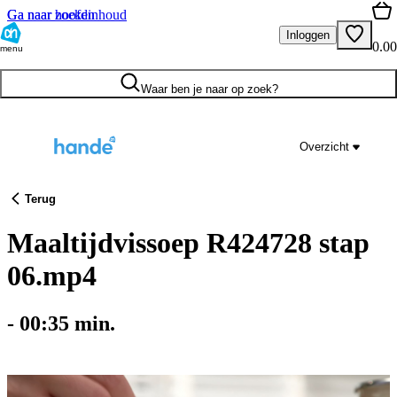
Ga naar hoofdinhoud
Ga naar zoeken
Inloggen
0.00
menu
Waar ben je naar op zoek?
Overzicht
Terug
Maaltijdvissoep R424728 stap
06.mp4
-
00:35
min.