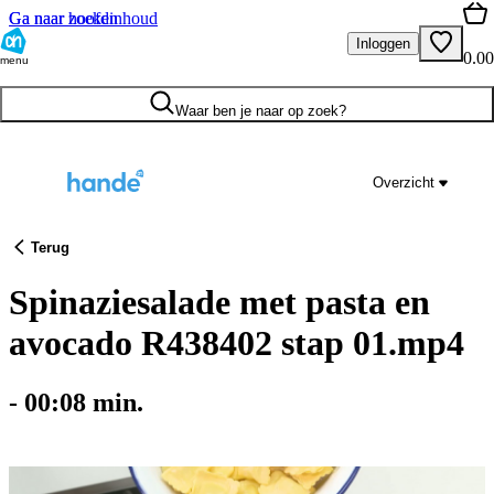
Ga naar hoofdinhoud
Ga naar zoeken
Inloggen
0.00
menu
Waar ben je naar op zoek?
Overzicht
Terug
Spinaziesalade met pasta en
avocado R438402 stap 01.mp4
-
00:08
min.