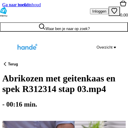
Ga naar hoofdinhoud
Ga naar zoeken
Inloggen
0.00
menu
Waar ben je naar op zoek?
Overzicht
Terug
Abrikozen met geitenkaas en
spek R312314 stap 03.mp4
-
00:16
min.