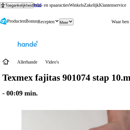
Ga naar hoofdinhoud
Ga naar zoeken
Win- en spaaracties
Winkels
Zakelijk
Klantenservice
Toegankelijkheid
Producten
Bonus
Recepten
Meer
Allerhande
Video's
Texmex fajitas 901074 stap 10.
-
00:09
min.