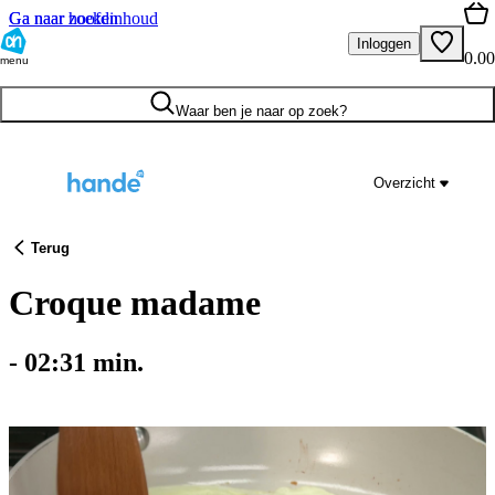
Ga naar hoofdinhoud
Ga naar zoeken
Inloggen
0.00
menu
Waar ben je naar op zoek?
Overzicht
Terug
Croque madame
-
02:31
min.