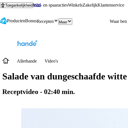
Ga naar hoofdinhoud
Ga naar zoeken
Win- en spaaracties
Winkels
Zakelijk
Klantenservice
Toegankelijkheid
Producten
Bonus
Recepten
Meer
Allerhande
Video's
Salade van dungeschaafde witte
Receptvideo
-
02:40
min.