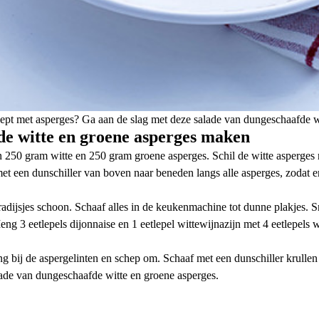
ecept met asperges? Ga aan de slag met deze salade van dungeschaafde w
de witte en groene asperges maken
 250 gram witte en 250 gram groene asperges. Schil de witte asperges
et een dunschiller van boven naar beneden langs alle asperges, zodat e
dijsjes schoon. Schaaf alles in de keukenmachine tot dunne plakjes. Sn
ng 3 eetlepels dijonnaise en 1 eetlepel wittewijnazijn met 4 eetlepels w
sing bij de aspergelinten en schep om. Schaaf met een dunschiller krul
lade van dungeschaafde witte en groene asperges.