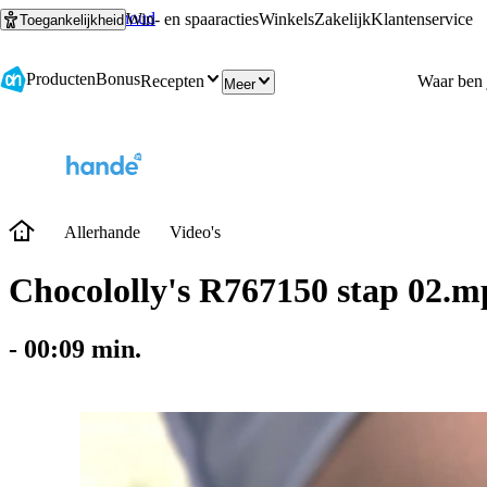
Ga naar hoofdinhoud
Ga naar zoeken
Win- en spaaracties
Winkels
Zakelijk
Klantenservice
Toegankelijkheid
Producten
Bonus
Recepten
Meer
Allerhande
Video's
Chocololly's R767150 stap 02.m
-
00:09
min.