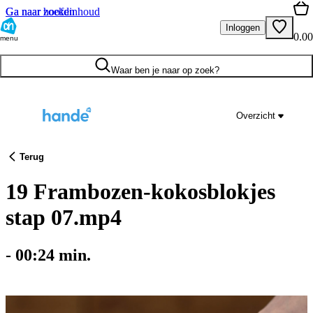
Ga naar hoofdinhoud
Ga naar zoeken
Inloggen
0.00
menu
Waar ben je naar op zoek?
Overzicht
Terug
19 Frambozen-kokosblokjes
stap 07.mp4
-
00:24
min.