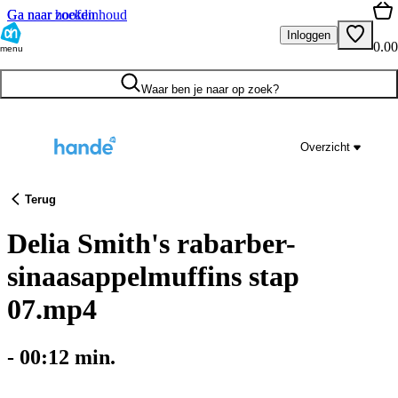
Ga naar hoofdinhoud
Ga naar zoeken
Inloggen
0.00
menu
Waar ben je naar op zoek?
Overzicht
Terug
Delia Smith's rabarber-
sinaasappelmuffins stap
07.mp4
-
00:12
min.