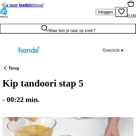
Ga naar hoofdinhoud
Ga naar zoeken
Inloggen
0.00
menu
Waar ben je naar op zoek?
Overzicht
Terug
Kip tandoori stap 5
-
00:22
min.