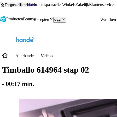
Ga naar hoofdinhoud
Ga naar zoeken
Win- en spaaracties
Winkels
Zakelijk
Klantenservice
Toegankelijkheid
Producten
Bonus
Recepten
Meer
Allerhande
Video's
Timballo 614964 stap 02
-
00:17
min.