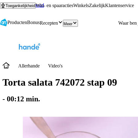
Ga naar hoofdinhoud
Ga naar zoeken
Win- en spaaracties
Winkels
Zakelijk
Klantenservice
Toegankelijkheid
Producten
Bonus
Recepten
Meer
Allerhande
Video's
Torta salata 742072 stap 09
-
00:12
min.