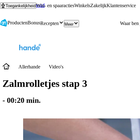
Ga naar hoofdinhoud
Ga naar zoeken
Win- en spaaracties
Winkels
Zakelijk
Klantenservice
Toegankelijkheid
Producten
Bonus
Recepten
Meer
Allerhande
Video's
Zalmrolletjes stap 3
-
00:20
min.