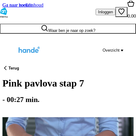
Ga naar hoofdinhoud
Ga naar zoeken
Inloggen
0.00
menu
Waar ben je naar op zoek?
Overzicht
Terug
Pink pavlova stap 7
-
00:27
min.