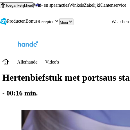
Ga naar hoofdinhoud
Ga naar zoeken
Win- en spaaracties
Winkels
Zakelijk
Klantenservice
Toegankelijkheid
Producten
Bonus
Recepten
Meer
Allerhande
Video's
Hertenbiefstuk met portsaus sta
-
00:16
min.