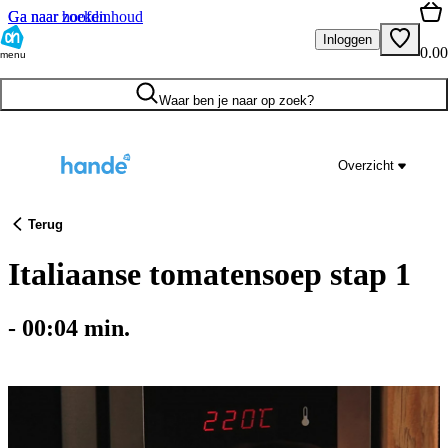
Ga naar hoofdinhoud
Ga naar zoeken
Inloggen
0.00
menu
Waar ben je naar op zoek?
Overzicht
Terug
Italiaanse tomatensoep stap 1
-
00:04
min.