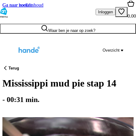
Ga naar hoofdinhoud
Ga naar zoeken
Inloggen
0.00
menu
Waar ben je naar op zoek?
Overzicht
Terug
Mississippi mud pie stap 14
-
00:31
min.