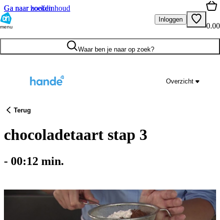
Ga naar hoofdinhoud
Ga naar zoeken
Inloggen
0.00
menu
Waar ben je naar op zoek?
Overzicht
Terug
chocoladetaart stap 3
-
00:12
min.