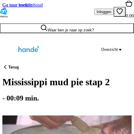
Ga naar hoofdinhoud
Ga naar zoeken
Inloggen
0.00
menu
Waar ben je naar op zoek?
Overzicht
Terug
Mississippi mud pie stap 2
-
00:09
min.