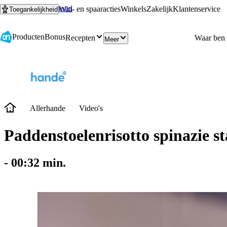
Ga naar hoofdinhoud
Ga naar zoeken
Win- en spaaracties
Winkels
Zakelijk
Klantenservice
Toegankelijkheid
Producten
Bonus
Recepten
Meer
Allerhande
Video's
Paddenstoelenrisotto spinazie s
-
00:32
min.