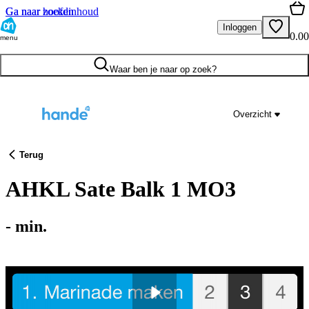
Ga naar hoofdinhoud
Ga naar zoeken
Inloggen
0.00
menu
Waar ben je naar op zoek?
Overzicht
Terug
AHKL Sate Balk 1 MO3
-
min.