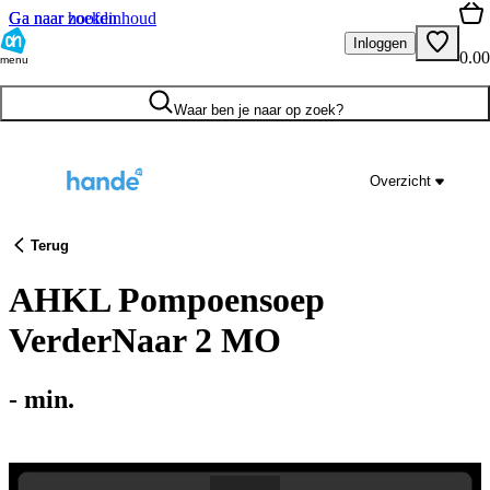
Ga naar hoofdinhoud
Ga naar zoeken
Inloggen
0.00
menu
Waar ben je naar op zoek?
Overzicht
Terug
AHKL Pompoensoep
VerderNaar 2 MO
-
min.