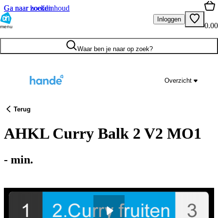
Ga naar hoofdinhoud
Ga naar zoeken
Inloggen
0.00
menu
Waar ben je naar op zoek?
Overzicht
Terug
AHKL Curry Balk 2 V2 MO1
-
min.