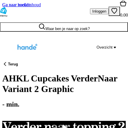
Ga naar hoofdinhoud
Ga naar zoeken
Inloggen
0.00
menu
Waar ben je naar op zoek?
Overzicht
Terug
AHKL Cupcakes VerderNaar
Variant 2 Graphic
-
min.