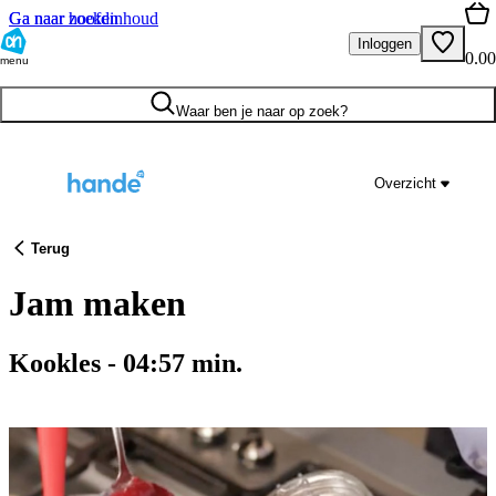
Ga naar hoofdinhoud
Ga naar zoeken
Inloggen
0.00
menu
Waar ben je naar op zoek?
Overzicht
Terug
Jam maken
Kookles
-
04:57
min.