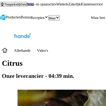
Ga naar hoofdinhoud
Ga naar zoeken
Win- en spaaracties
Winkels
Zakelijk
Klantenservice
Toegankelijkheid
Producten
Bonus
Recepten
Meer
Allerhande
Video's
Citrus
Onze leverancier
-
04:39
min.