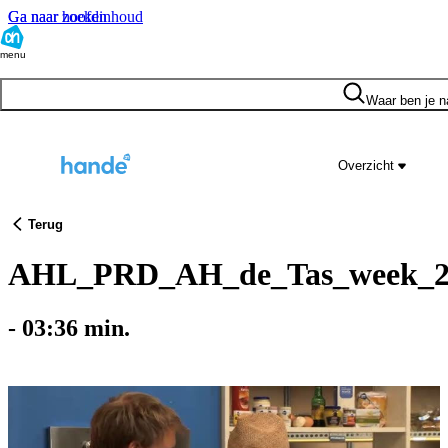
Ga naar hoofdinhoud
Ga naar zoeken
menu
Waar ben je n
Overzicht
Terug
AHL_PRD_AH_de_Tas_week_2
-
03:36
min.