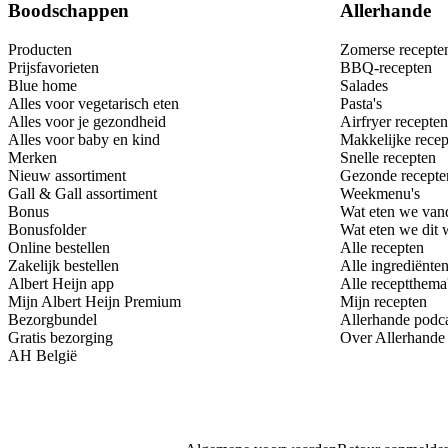
Boodschappen
Allerhande
Producten
Zomerse recepte
Prijsfavorieten
BBQ-recepten
Blue home
Salades
Alles voor vegetarisch eten
Pasta's
Alles voor je gezondheid
Airfryer recepten
Alles voor baby en kind
Makkelijke recep
Merken
Snelle recepten
Nieuw assortiment
Gezonde recepte
Gall & Gall assortiment
Weekmenu's
Bonus
Wat eten we van
Bonusfolder
Wat eten we dit
Online bestellen
Alle recepten
Zakelijk bestellen
Alle ingrediënte
Albert Heijn app
Alle receptthema
Mijn Albert Heijn Premium
Mijn recepten
Bezorgbundel
Allerhande podc
Gratis bezorging
Over Allerhande
AH België