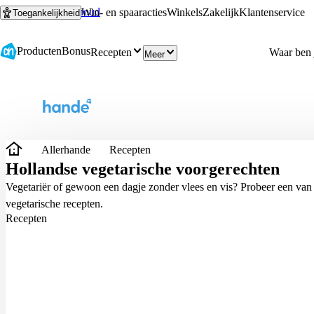
Ga naar hoofdinhoud
Ga naar zoeken
Win- en spaaracties
Winkels
Zakelijk
Klantenservice
Toegankelijkheid
Producten
Bonus
Recepten
Meer
Allerhande
Recepten
Hollandse vegetarische voorgerechten
Vegetariër of gewoon een dagje zonder vlees en vis? Probeer een van 
vegetarische recepten.
Recepten