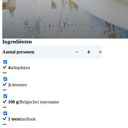
Ingrediënten
Artisjok met knoflookmayonaise
Aantal personen
4
4
artisjokken
2
citroenen
100
g
(Belgische) mayonaise
1
teen
knoflook