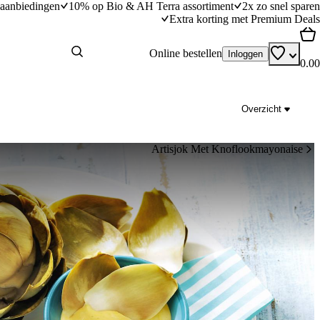
aanbiedingen
10% op Bio & AH Terra assortiment
2x zo snel sparen
Extra korting met Premium Deals
Online bestellen
Inloggen
0.00
Overzicht
Artisjok Met Knoflookmayonaise