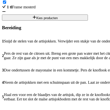
1
tl
Franse mosterd
Kies producten
Bereiding
1
Snijd de stelen van de artisjokken. Verwijder een stukje van de onde
Pers de rest van de citroen uit. Breng een grote pan water met het c
2
gaar. Ze zijn gaar als je met de punt van een mes makkelijk door de 
3
Doe ondertussen de mayonaise in een kommetje. Pers de knoflook er
4
Neem de artisjokken met een schuimspaan uit de pan. Laat ze onderst
Haal een voor een de blaadjes van de artisjok, dip ze in de knoflookm
5
eetbaar. Eet tot slot de malse artisjokbodem met de rest van de kno