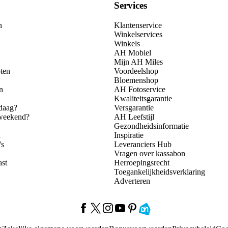
Services
n
Klantenservice
Winkelservices
Winkels
AH Mobiel
Mijn AH Miles
ten
Voordeelshop
Bloemenshop
n
AH Fotoservice
Kwaliteitsgarantie
daag?
Versgarantie
 weekend?
AH Leefstijl
Gezondheidsinformatie
n
Inspiratie
's
Leveranciers Hub
Vragen over kassabon
ast
Herroepingsrecht
Toegankelijkheidsverklaring
Adverteren