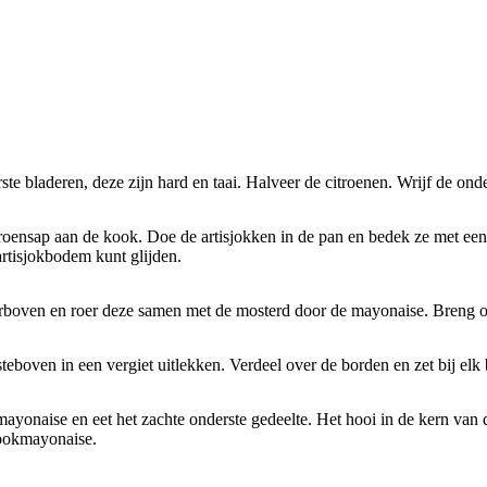
rste bladeren, deze zijn hard en taai. Halveer de citroenen. Wrijf de on
itroensap aan de kook. Doe de artisjokken in de pan en bedek ze met ee
artisjokbodem kunt glijden.
boven en roer deze samen met de mosterd door de mayonaise. Breng op
eboven in een vergiet uitlekken. Verdeel over de borden en zet bij elk
ayonaise en eet het zachte onderste gedeelte. Het hooi in de kern van de
flookmayonaise.